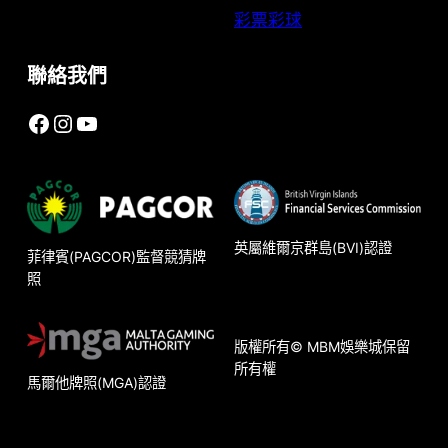
彩票彩球
聯絡我們
Facebook
Instagram
YouTube
英屬維爾京群島(BVI)認證
菲律賓(PAGCOR)監督競猜牌
照
版權所有© MBM娛樂城保留
所有權
馬爾他牌照(MGA)認證