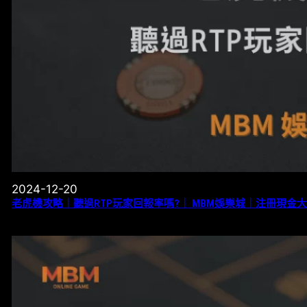
2024-12-20
老虎機攻略｜聽過RTP玩家回報率嗎?｜ MBM娛樂城｜注冊現金