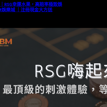
｜RSG幸運水果，高賠率極致娛
BM娛樂城 ｜注冊現金大方送