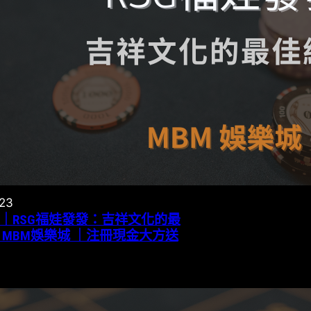
23
｜RSG福娃發發：吉祥文化的最
 MBM娛樂城 ｜注冊現金大方送