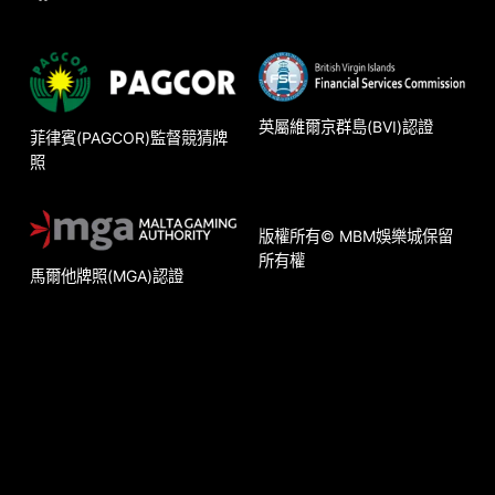
英屬維爾京群島(BVI)認證
菲律賓(PAGCOR)監督競猜牌
照
版權所有© MBM娛樂城保留
所有權
馬爾他牌照(MGA)認證