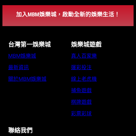
加入MBM娛樂城，啟動全新的娛樂生活！
台灣第一娛樂城
娛樂城遊戲
MBM娛樂城
真人百家樂
最新資訊
運彩投注
關於MBM娛樂城
線上老虎機
捕魚遊戲
棋牌遊戲
彩票彩球
聯絡我們