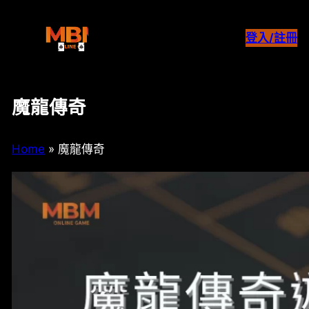
跳
至
登入/註冊
主
要
內
容
魔龍傳奇
Home
»
魔龍傳奇