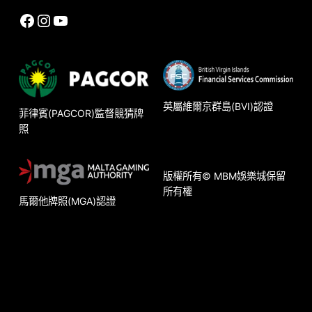
Facebook
Instagram
YouTube
英屬維爾京群島(BVI)認證
菲律賓(PAGCOR)監督競猜牌
照
版權所有© MBM娛樂城保留
所有權
馬爾他牌照(MGA)認證