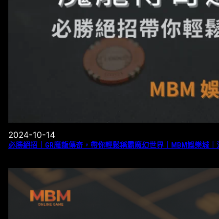
2024-10-14
必勝絕招｜GR魔龍傳奇，帶你輕鬆稱霸魔幻世界｜MBM娛樂城