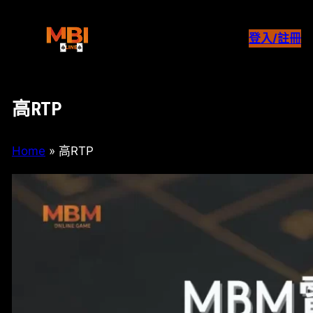
跳
至
登入/註冊
主
要
內
容
高RTP
Home
»
高RTP