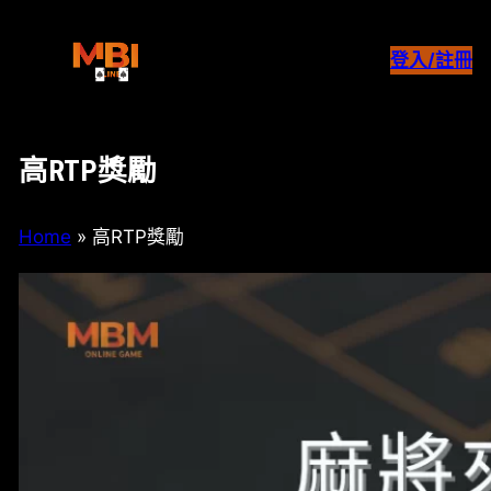
跳
至
登入/註冊
主
要
內
容
高RTP獎勵
Home
»
高RTP獎勵