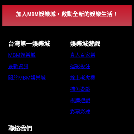
加入MBM娛樂城，啟動全新的娛樂生活！
台灣第一娛樂城
娛樂城遊戲
MBM娛樂城
真人百家樂
最新資訊
運彩投注
關於MBM娛樂城
線上老虎機
捕魚遊戲
棋牌遊戲
彩票彩球
聯絡我們