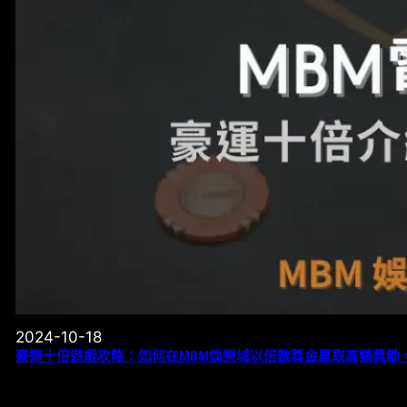
2024-10-18
豪運十倍遊戲攻略：如何在MBM娛樂城以倍數獎金贏取高額獎勵