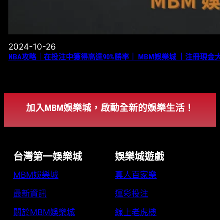
2024-10-26
NBA攻略｜在投注中獲得高達90%勝率｜ MBM娛樂城 ｜注冊現金
加入MBM娛樂城，啟動全新的娛樂生活！
台灣第一娛樂城
娛樂城遊戲
MBM娛樂城
真人百家樂
最新資訊
運彩投注
關於MBM娛樂城
線上老虎機