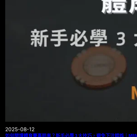
2025-08-12
如何閱讀體育賽事賠率？新手必學 3 大技巧，避免下注錯誤｜M