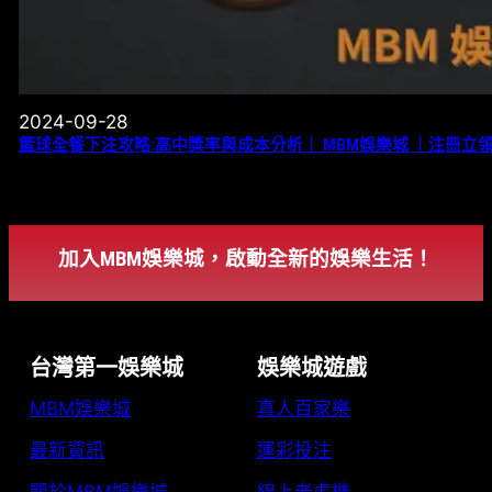
2024-09-28
籃球全餐下注攻略:高中獎率與成本分析｜ MBM娛樂城 ｜注冊立
加入MBM娛樂城，啟動全新的娛樂生活！
台灣第一娛樂城
娛樂城遊戲
MBM娛樂城
真人百家樂
最新資訊
運彩投注
關於MBM娛樂城
線上老虎機