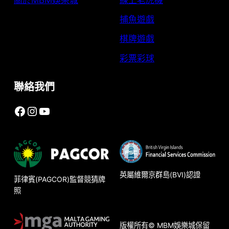
捕魚遊戲
棋牌遊戲
彩票彩球
聯絡我們
Facebook
Instagram
YouTube
英屬維爾京群島(BVI)認證
菲律賓(PAGCOR)監督競猜牌
照
版權所有© MBM娛樂城保留