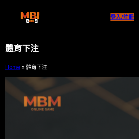
跳
至
登入/註冊
主
要
內
容
體育下注
Home
»
體育下注