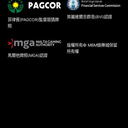
英屬維爾京群島(BVI)認證
菲律賓(PAGCOR)監督競猜牌
照
版權所有© MBM娛樂城保留
所有權
馬爾他牌照(MGA)認證