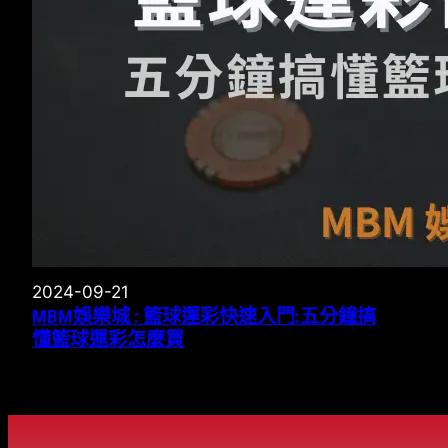
2024-09-21
MBM娛樂城 : 籃球運彩快速入門:五分鐘搞
懂籃球運彩怎麼買