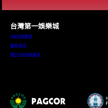
台灣第一娛樂城
MBM娛樂城
最新資訊
關於MBM娛樂城