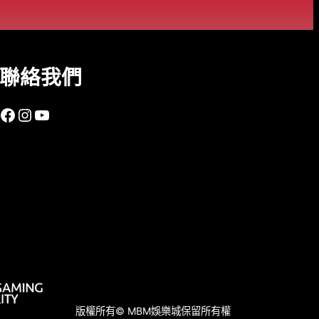
聯絡我們
Facebook
Instagram
YouTube
版權所有© MBM娛樂城保留所有權