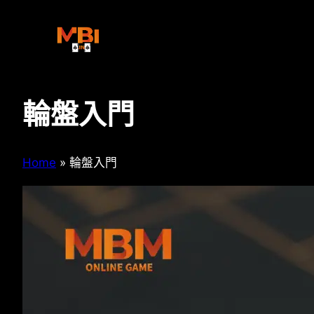
跳
至
主
要
內
容
輪盤入門
Home
»
輪盤入門