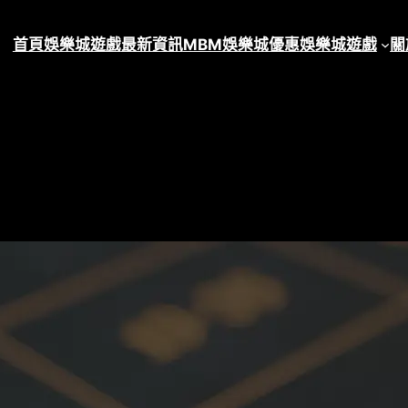
首頁
娛樂城遊戲
最新資訊
MBM娛樂城優惠
娛樂城遊戲
關