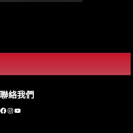
聯絡我們
Facebook
Instagram
YouTube