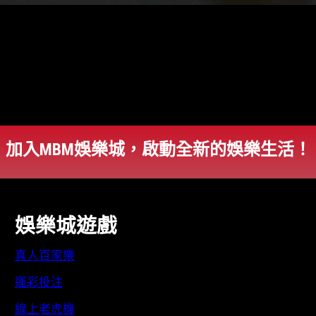
加入MBM娛樂城，啟動全新的娛樂生活！
娛樂城遊戲
真人百家樂
運彩投注
線上老虎機