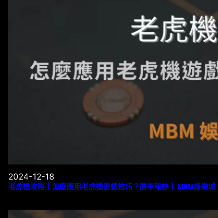
2024-12-18
老虎機攻略｜怎麼應用老虎機遊戲技巧？勝率秘訣｜ MBM娛樂城