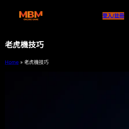
跳
至
登入/註冊
主
要
內
容
老虎機技巧
Home
»
老虎機技巧