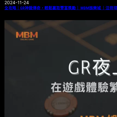
2024-11-24
全攻略｜GR神龍傳奇，輕鬆贏取豐富獎勵｜ MBM娛樂城 ｜注冊