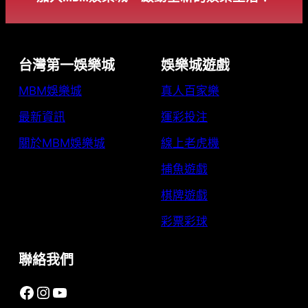
台灣第一娛樂城
娛樂城遊戲
MBM娛樂城
真人百家樂
最新資訊
運彩投注
關於MBM娛樂城
線上老虎機
捕魚遊戲
棋牌遊戲
彩票彩球
聯絡我們
Facebook
Instagram
YouTube