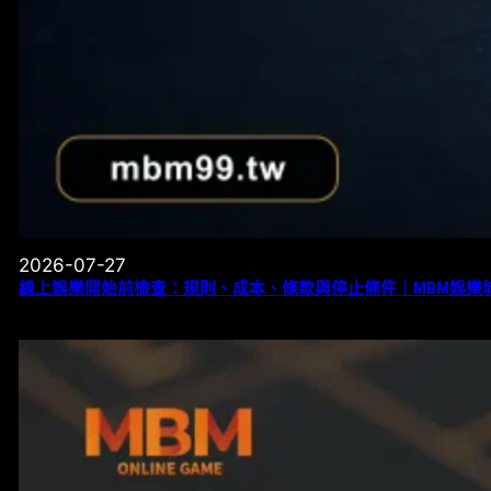
2026-07-27
線上娛樂開始前檢查：規則、成本、條款與停止條件｜MBM娛樂