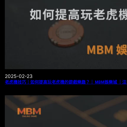
2025-02-23
老虎機技巧｜如何提高玩老虎機的遊戲樂趣？｜ MBM娛樂城 ｜