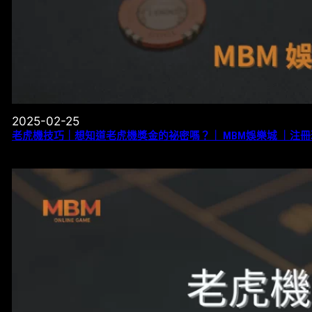
2025-02-25
老虎機技巧｜想知道老虎機獎金的祕密嗎？｜ MBM娛樂城 ｜注