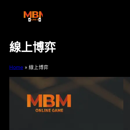
跳
至
主
要
內
容
線上博弈
Home
»
線上博弈