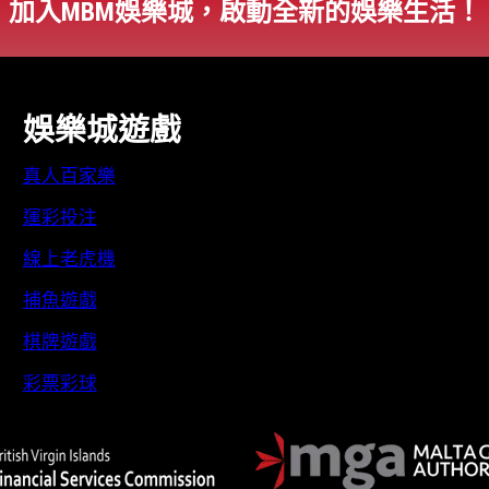
加入MBM娛樂城，啟動全新的娛樂生活！
娛樂城遊戲
真人百家樂
運彩投注
線上老虎機
捕魚遊戲
棋牌遊戲
彩票彩球