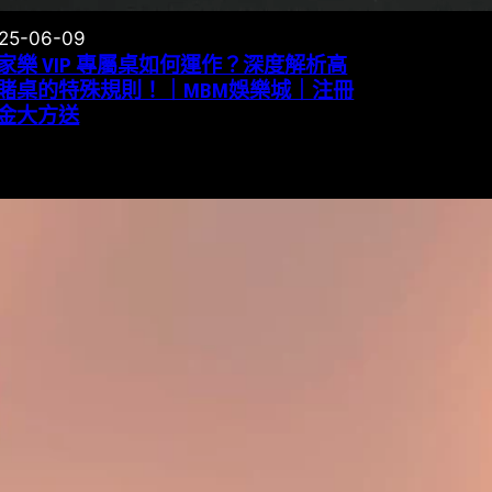
25-06-09
家樂 VIP 專屬桌如何運作？深度解析高
賭桌的特殊規則！｜MBM娛樂城｜注冊
金大方送