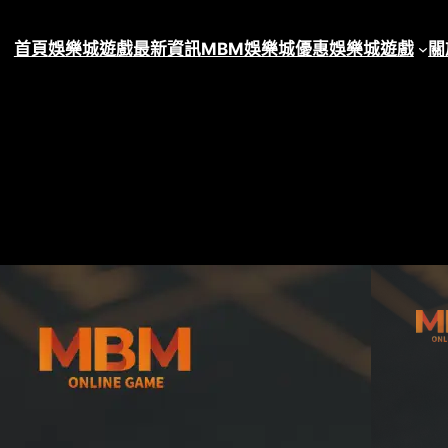
首頁
娛樂城遊戲
最新資訊
MBM娛樂城優惠
娛樂城遊戲
關