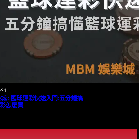
-21
樂城 : 籃球運彩快速入門:五分鐘搞
彩怎麼買