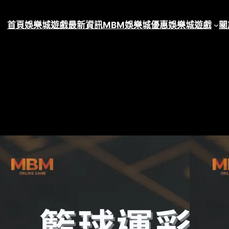
首頁
娛樂城遊戲
最新資訊
MBM娛樂城優惠
娛樂城遊戲
關