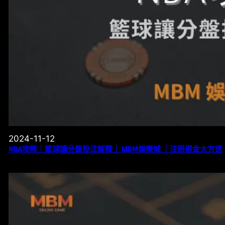
2024-11-12
NBA攻略｜籃球讓分盤投注解釋｜ MBM娛樂城 ｜注冊現金大方送