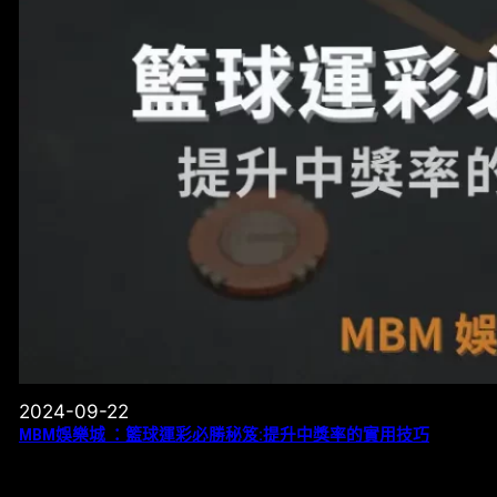
2024-09-22
MBM娛樂城 ：籃球運彩必勝秘笈:提升中獎率的實用技巧