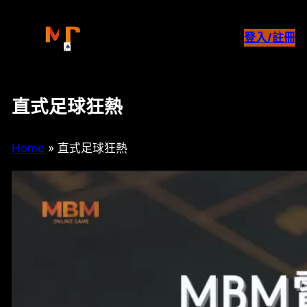
跳
至
登入/註冊
主
要
內
容
直式足球狂熱
Home
»
直式足球狂熱