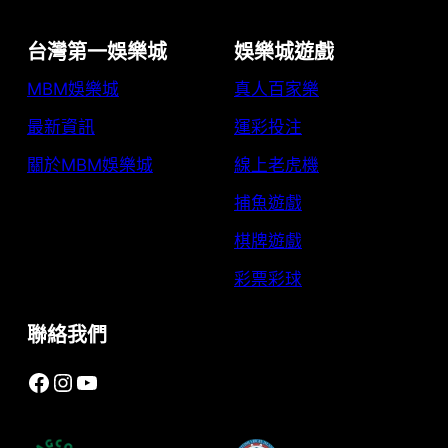
台灣第一娛樂城
娛樂城遊戲
MBM娛樂城
真人百家樂
最新資訊
運彩投注
關於MBM娛樂城
線上老虎機
捕魚遊戲
棋牌遊戲
彩票彩球
聯絡我們
Facebook
Instagram
YouTube