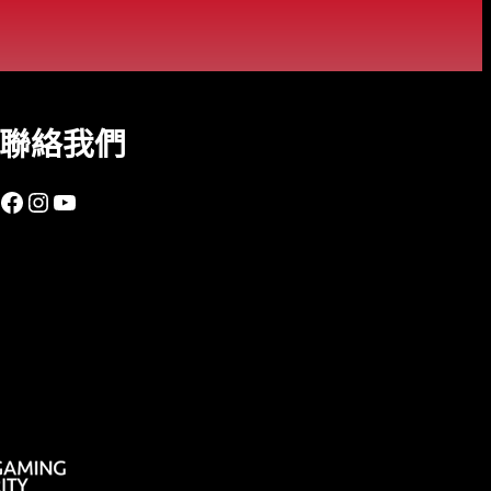
聯絡我們
Facebook
Instagram
YouTube