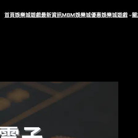
首頁
娛樂城遊戲
最新資訊
MBM娛樂城優惠
娛樂城遊戲
關