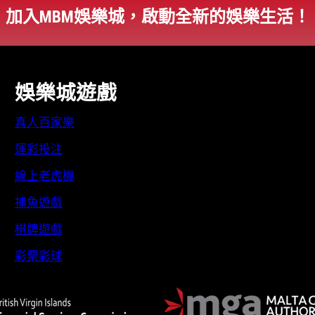
加入MBM娛樂城，啟動全新的娛樂生活！
娛樂城遊戲
真人百家樂
運彩投注
線上老虎機
捕魚遊戲
棋牌遊戲
彩票彩球