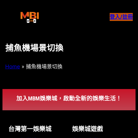
跳
至
登入/註冊
主
要
內
容
捕魚機場景切換
Home
»
捕魚機場景切換
加入MBM娛樂城，啟動全新的娛樂生活！
台灣第一娛樂城
娛樂城遊戲