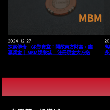
2024-12-27
20
探索傳奇｜GR聚寶盆：開啟東方財富，盡
高
享獎金｜ MBM娛樂城 ｜注冊現金大方送
多