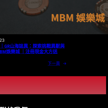
23
｜GR山海誌異：探索挑戰異獸與
MBM娛樂城 ｜注冊現金大方送
下一頁
→