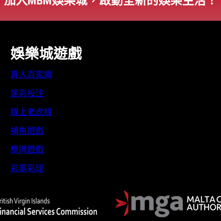
加入MBM娛樂城，啟動全新的娛樂生活！
娛樂城遊戲
真人百家樂
運彩投注
線上老虎機
捕魚遊戲
棋牌遊戲
彩票彩球