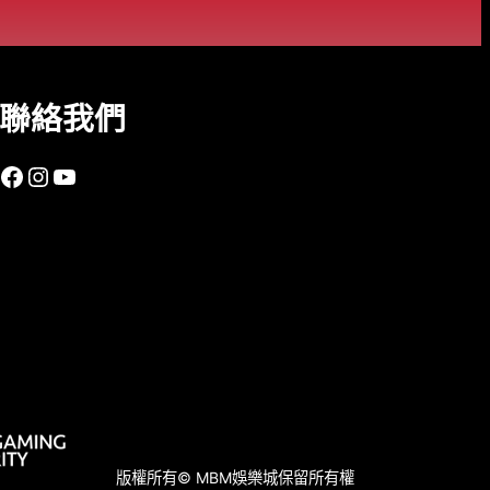
聯絡我們
Facebook
Instagram
YouTube
版權所有© MBM娛樂城保留所有權