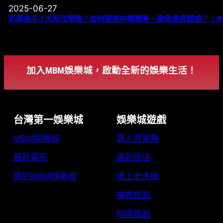
2025-06-27
彩票高手 7 大投注策略！如何提高中獎機率，避免常見錯誤？｜
加入MBM娛樂城，啟動全新的娛樂生活！
台灣第一娛樂城
娛樂城遊戲
MBM娛樂城
真人百家樂
最新資訊
運彩投注
關於MBM娛樂城
線上老虎機
捕魚遊戲
棋牌遊戲