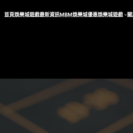
首頁
娛樂城遊戲
最新資訊
MBM娛樂城優惠
娛樂城遊戲
關