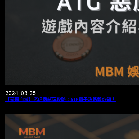
2024-08-25
【惡魔血域】老虎機試玩攻略：ATG電子攻略報你知！