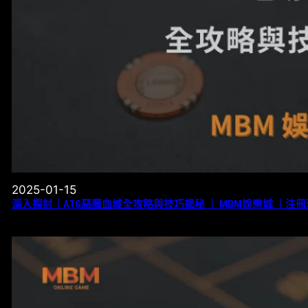
2025-01-15
深入探討｜ATG惡魔血域全攻略與技巧揭秘 ｜ MBM娛樂城 ｜注