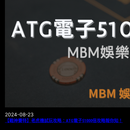
2024-08-23
【戰神賽特】老虎機試玩攻略：ATG電子51000倍攻略報你知！