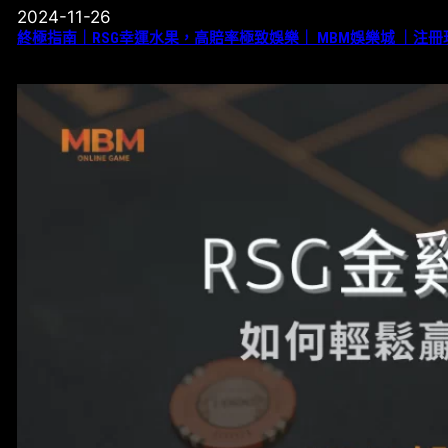
2024-11-26
終極指南｜RSG幸運水果，高賠率極致娛樂｜ MBM娛樂城 ｜注