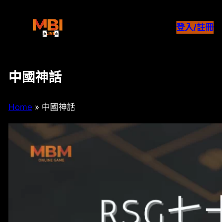
跳
至
登入/註冊
主
要
內
容
中國神話
Home
»
中國神話