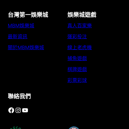
台灣第一娛樂城
娛樂城遊戲
MBM娛樂城
真人百家樂
最新資訊
運彩投注
關於MBM娛樂城
線上老虎機
捕魚遊戲
棋牌遊戲
彩票彩球
聯絡我們
Facebook
Instagram
YouTube