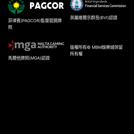
英屬維爾京群島(BVI)認證
菲律賓(PAGCOR)監督競猜牌
照
版權所有© MBM娛樂城保留
所有權
馬爾他牌照(MGA)認證