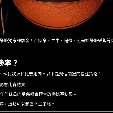
娛樂城獨家體驗金！百家樂、牛牛、輪盤，無盡娛樂城樂趣等
勝率？
據、球員狀況和比賽走向。以下是幾個關鍵的投注策略：
影響比賽結果。
，任何球員的受傷都會極大改變比賽結果。
場，這點可以影響下注策略。