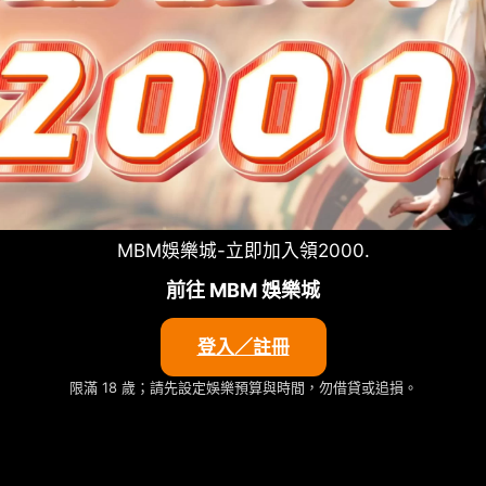
MBM娛樂城-立即加入領2000.
前往 MBM 娛樂城
登入／註冊
限滿 18 歲；請先設定娛樂預算與時間，勿借貸或追損。