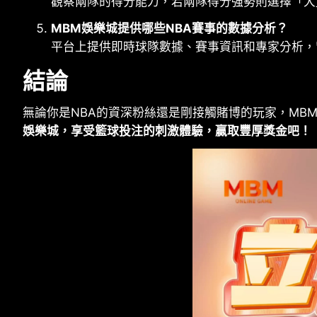
觀察兩隊的得分能力，若兩隊得分強勢則選擇「大
MBM娛樂城提供哪些NBA賽事的數據分析？
平台上提供即時球隊數據、賽事資訊和專家分析，
結論
無論你是NBA的資深粉絲還是剛接觸賭博的玩家，M
娛樂城，享受籃球投注的刺激體驗，贏取豐厚獎金吧！