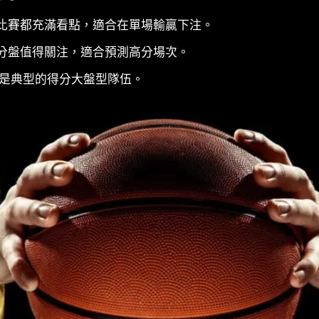
的每場比賽都充滿看點，適合在單場輸贏下注。
隊的得分盤值得關注，適合預測高分場次。
的他們是典型的得分大盤型隊伍。