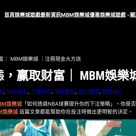
首頁
娛樂城遊戲
最新資訊
MBM娛樂城優惠
娛樂城遊戲
關
｜ MBM娛樂城 ｜注冊現金大方送
態，赢取财富｜ MBM娛樂
略
, 
NBA運彩
, 
手機博弈
, 
球隊動態
, 
線上賭博
, 
遊戲技巧
BM娛樂城
「如何透過NBA球賽提升你的下注策略」。你是
M娛樂城
這篇文章都能幫助你在投注時做出更明智的決定。