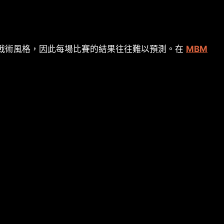
與戰術風格，因此每場比賽的結果往往難以預測。在
MBM