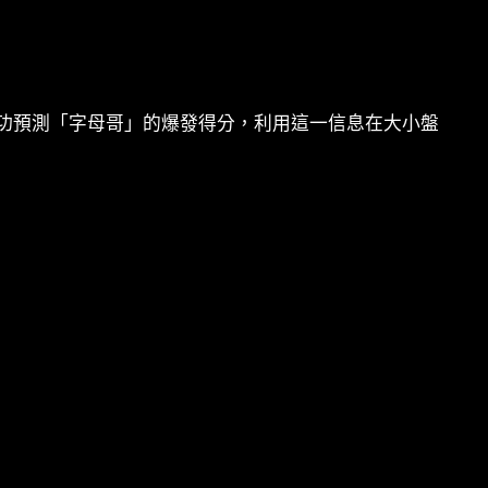
成功預測「字母哥」的爆發得分，利用這一信息在大小盤