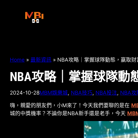
跳
至
主
要
內
容
Home
»
最新資訊
»
NBA攻略｜掌握球隊動態，赢取财富
NBA攻略｜掌握球隊動
2024-10-28
MBM娛樂城
, 
NBA技巧
, 
NBA投注
, 
NBA攻
嗨，親愛的朋友們，小M來了！今天我們要聊的是在
M
城的中獎機率？不論你是NBA新手還是老手，今天
MB