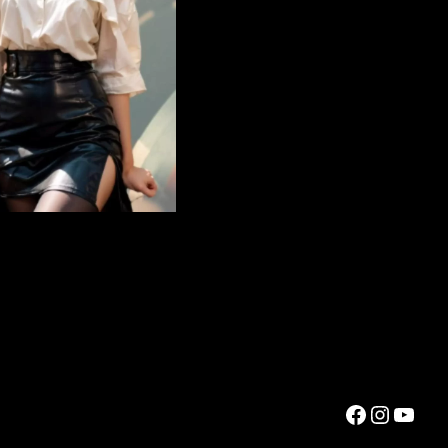
Faceboo
Instag
YouT