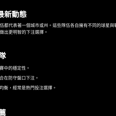
最新動態
支隊伍都代表著一個城市或州。這些隊伍各自擁有不同的球星
你做出更明智的下注選擇。
隊
賽中的穩定性。
合在防守盤口下注。
均衡，經常是熱門投注選擇。
薦