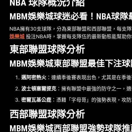
NBA 球隊概況介紹
MBM娛樂城球迷必看！NBA球隊
NBA擁有30支球隊，分為東部聯盟和西部聯盟，每
娛樂城
投注NBA時，掌握每支隊伍的最新動態能幫助
東部聯盟球隊分析
MBM娛樂城東部聯盟最佳下注球
邁阿密熱火
：連續季後賽表現出色，尤其是在季後
波士頓塞爾提克
：擁有聯盟中最強的防守之一，適
密爾瓦基公鹿
：憑藉「字母哥」的強勢表現，攻防
西部聯盟球隊分析
MBM娛樂城西部聯盟強勢球隊推