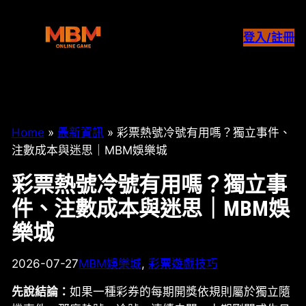
跳
至
登入/註冊
主
要
內
容
Home
»
最新資訊
»
彩票熱號冷號有用嗎？獨立事件、
注數成本與迷思｜MBM娛樂城
彩票熱號冷號有用嗎？獨立事
件、注數成本與迷思｜MBM娛
樂城
2026-07-27
MBM娛樂城
, 
彩票遊戲技巧
先說結論：
如果一種彩券的每期開獎依規則屬於獨立隨