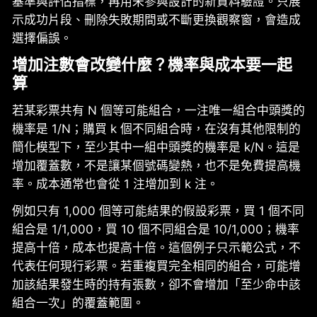
基準與評估指標，再用未參與設計的新資料驗證。只展
示成功片段、刪除失敗期間或不斷更換觀察窗，會造成
選擇偏誤。
增加注數會改變什麼？機率與成本要一起
算
若某彩票共有 N 個等可能組合，一注唯一組合中頭獎的
機率是 1/N；購買 k 個不同組合時，在沒有其他限制的
簡化模型下，至少其中一組中頭獎的機率是 k/N。這是
增加覆蓋數，不是讓某個號碼變熱，也不是免費提高機
率。成本通常也會從 1 注增加到 k 注。
例如只有 1,000 個等可能結果的假設彩票，買 1 個不同
組合是 1/1,000，買 10 個不同組合是 10/1,000；機率
提高十倍，成本也提高十倍。這個例子只示範公式，不
代表任何現行彩票。若重複買完全相同的組合，可能增
加該結果發生時的持有張數，卻不會增加「至少命中該
組合一次」的覆蓋範圍。