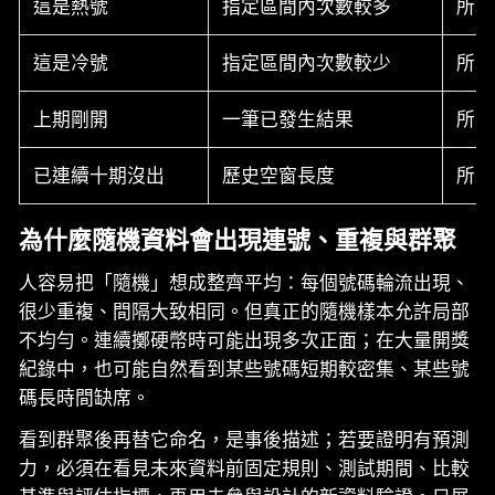
這是熱號
指定區間內次數較多
所以
這是冷號
指定區間內次數較少
所以
上期剛開
一筆已發生結果
所以
已連續十期沒出
歷史空窗長度
所以
為什麼隨機資料會出現連號、重複與群聚
人容易把「隨機」想成整齊平均：每個號碼輪流出現、
很少重複、間隔大致相同。但真正的隨機樣本允許局部
不均勻。連續擲硬幣時可能出現多次正面；在大量開獎
紀錄中，也可能自然看到某些號碼短期較密集、某些號
碼長時間缺席。
看到群聚後再替它命名，是事後描述；若要證明有預測
力，必須在看見未來資料前固定規則、測試期間、比較