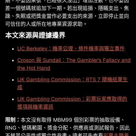
期。不要因某號「已經很久沒出」增加注數，也不要因
差一個號碼就追加下一期。若出現追損、隱瞞支出、焦
躁、失眠或把獎金當作必要支出的來源，立即停止並向
可信任的人或所在地專業資源求助。
本文來源與證據邊界
UC Berkeley：機率公理、條件機率與獨立事件
Croson 與 Sundali：The Gambler’s Fallacy and
the Hot Hand
UK Gambling Commission：RTS 7 隨機結果生
成
UK Gambling Commission：彩票玩家應取得的
獎項與機率資訊
限制：
本文沒有取得 MBM99 個別彩票的抽取設備、
RNG、號碼範圍、獎金分配、供應商或測試報告，因此
不替其公平性或獨立性背書。讀者可先查看
彩票主題頁