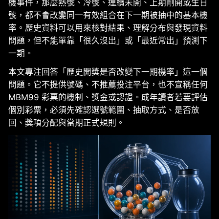
機事件，那麼熱號、冷號、連續未開、上期剛開或生日
號，都不會改變同一有效組合在下一期被抽中的基本機
率。歷史資料可以用來核對結果、理解分布與發現資料
問題，但不能單靠「很久沒出」或「最近常出」預測下
一期。
本文專注回答「歷史開獎是否改變下一期機率」這一個
問題。它不提供號碼、不推薦投注平台，也不宣稱任何
MBM99 彩票的機制、獎金或認證。成年讀者若要評估
個別彩票，必須先確認選號範圍、抽取方式、是否放
回、獎項分配與當期正式規則。