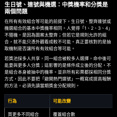
生日號、連號與機選：中獎機率和分獎是
兩個問題
在所有有效組合等可能的前提下，生日號、整齊連號或
機選組合的基本中獎機率相同。人覺得「1、2、3、4」
不隨機，是因為圖案太整齊；但若它是規則允許的組
合，就不能只憑外觀看成較不可能。真正要核對的是抽
取機制是否讓所有有效組合等可能。
若獎池採多人共享，同一組合被較多人選擇，命中後可
能要與更多人分獎；這影響的是條件成立後的分配，不
是組合本身被抽中的機率。並非所有彩票都採相同分獎
方式，因此不要把「避開熱門選號」一概寫成提高報酬
的方法，必須先讀當期獎金分配規則。
行為
可能改變
買更多不同組合
覆蓋組合數