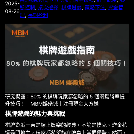
2025-
態控制
, 
桌次選擇
, 
棋牌遊戲
, 
策略下注
, 
資金管
08-26
理
, 
長期盈利
研究揭露：80% 的棋牌玩家都忽略的 5 個關鍵勝率提
升技巧！｜MBM娛樂城｜注冊現金大方送
棋牌遊戲的魅力與挑戰
棋牌遊戲一直是線上娛樂的經典，不論是撲克、炸金花
還是鬥地主，玩家都希望能在牌桌上掌握優勢。然而，