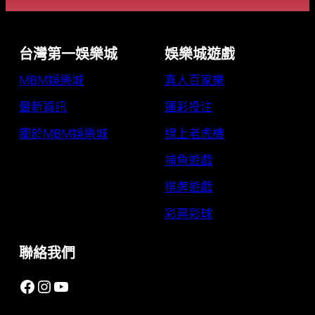
台灣第一娛樂城
娛樂城遊戲
MBM娛樂城
真人百家樂
最新資訊
運彩投注
關於MBM娛樂城
線上老虎機
捕魚遊戲
棋牌遊戲
彩票彩球
聯絡我們
Facebook
Instagram
YouTube