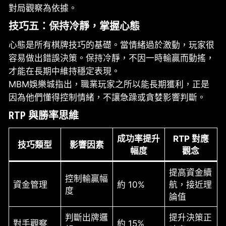
對局觀察為依據。
技巧五：保持冷靜，掌握心態
心態是所有棋牌技巧的基礎。當情緒過於激動，玩家很
容易做出錯誤決策。保持冷靜，不因一時輸贏而動搖，
才能在長期中維持穩定表現。
MBM娛樂城指出，職業玩家之所以能長期獲利，正是
因為他們懂得控制情緒，不讓急躁或貪婪影響判斷。
RTP 與勝率思維
成功率提升
RTP 對應
技巧類型
影響因素
幅度
觀念
提高資金續
控制輸贏幅
資金管理
約 10%
航，接近理
度
論值
判斷出牌邏
提升決策正
對手觀察
約 15%