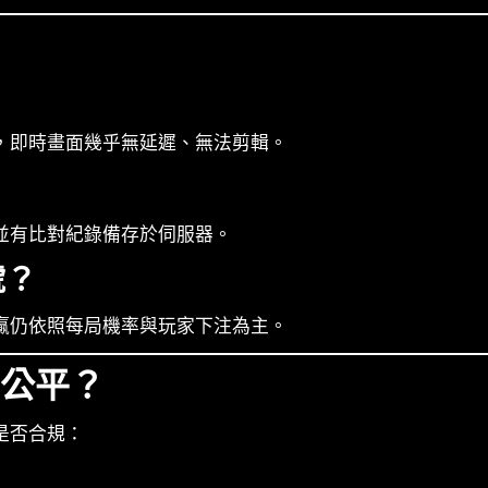
，即時畫面幾乎無延遲、無法剪輯。
並有比對紀錄備存於伺服器。
號？
贏仍依照每局機率與玩家下注為主。
公平？
是否合規：