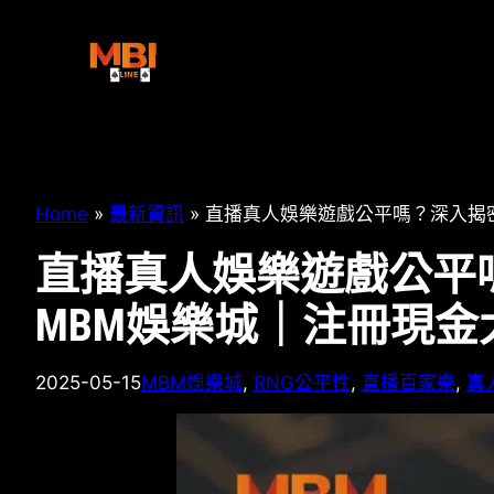
跳
至
主
要
內
容
Home
»
最新資訊
»
直播真人娛樂遊戲公平嗎？深入揭密
直播真人娛樂遊戲公平
MBM娛樂城｜注冊現金
2025-05-15
MBM娛樂城
, 
RNG公平性
, 
直播百家樂
, 
真