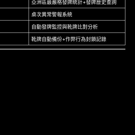
亞洲區最嚴格發牌統計+發牌歷史查詢
桌次異常警報系統
自動發牌監控與靴牌比對分析
靴牌自動備份+作弊行為封鎖記錄