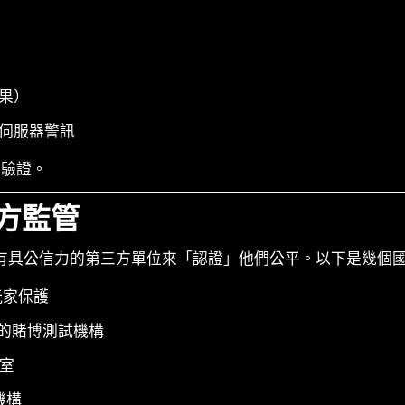
果）
伺服器警訊
鬆驗證。
方監管
有具公信力的第三方單位來「認證」他們公平。以下是幾個
玩家保護
的賭博測試機構
室
機構