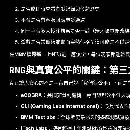
是否能即時查看遊戲紀錄與發牌歷史
平台是否有客服回應申訴通道
同一平台多人投注結果是否一致（無人被單獨改結
遊戲是否常斷線或畫面突然停格？這可能是不穩定
在
MBM娛樂城
，上述功能一應俱全，每位玩家都能輕
RNG與真實公平的關鍵：第三
真正讓人安心的不是平台自己說「我們很公平」，而是
eCOGRA
：英國非營利機構，專門認證公平性與
GLI (Gaming Labs International)
：最具代表性
BMM Testlabs
：全球歷史最悠久的遊戲測試實驗
iTech Labs
：擁有超過十年測試RNG經驗的專業