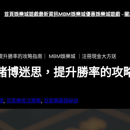
首頁
娛樂城遊戲
最新資訊
MBM娛樂城優惠
娛樂城遊戲
關
升勝率的攻略指南｜ MBM娛樂城 ｜注冊現金大方送
博迷思，提升勝率的攻略指
理
, 
百家樂投注策略
, 
百家樂贏錢秘訣