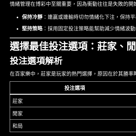
情緒管理在博彩中至關重要，因為衝動往往是失敗的開
保持冷靜
：連贏或連輸時切勿情緒化下注，保持平
堅持策略
：採用固定投注策略能幫助減少情緒波動
選擇最佳投注選項：莊家、閒
投注選項解析
在百家樂中，莊家是玩家的熱門選擇，原因在於其勝率
投注選項
莊家
閒家
和局