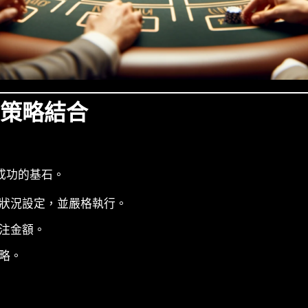
策略結合
成功的基石。
狀況設定，並嚴格執行。
注金額。
略。