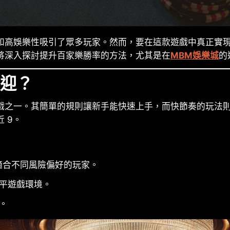
和高娛樂性吸引了眾多玩家。然而，要在這款遊戲中真正實
將深入探討提升百家樂勝率的方法，尤其是在
MBM娛樂城
的
迎？
戲之一。其簡單的規則讓新手能快速上手，而快節奏的玩法
 9。
適合不同風險偏好的玩家。
平遊戲環境。
。