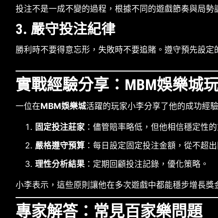
投注不是一成不變的過程，根據不同的遊戲節奏與局勢
3. 嚴守投注紀律
勝利時不要得意忘形，失敗時不要追賭。遵守預先設定
實戰經驗分享：MBM娛樂城
一位在
MBM娛樂城
活躍的玩家小李分享了他的成功經
固定投注莊家
：儘管賠率略低，但他相信穩定性的
嚴格遵守預算
：每日設定固定投注金額，從不超出
理性分析結果
：定期回顧投注記錄，優化策略。
小李表示，這些原則讓他在多次遊戲中都能穩步增長獎
專家解答：常見百家樂問題