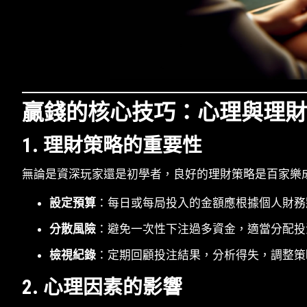
贏錢的核心技巧：心理與理財
1. 理財策略的重要性
無論是資深玩家還是初學者，良好的理財策略是百家樂
設定預算
：每日或每局投入的金額應根據個人財務
分散風險
：避免一次性下注過多資金，適當分配投
檢視紀錄
：定期回顧投注結果，分析得失，調整策
2. 心理因素的影響