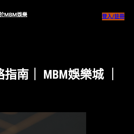
於MBM娛樂
登入/註冊
南｜ MBM娛樂城 ｜