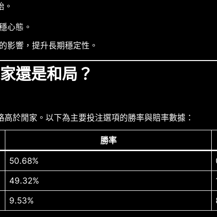
始。
穩心態。
的影響，提升長期穩定性。
家還是和局？
略高於閒家。以下為主要投注選項的勝率與賠率數據：
勝率
50.68%
49.32%
9.53%