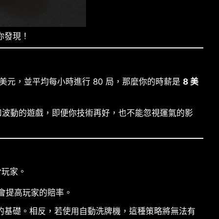
你發現！
 美元，並平均每小時進行 80 局，那麼你的時薪是
8 美
和波動的遊戲，即便你技術再好，也不能忽視運氣的影
於玩家。
k）會提高玩家的賠率。
的基礎。相反，若使用自動洗牌機，這種策略將無法有