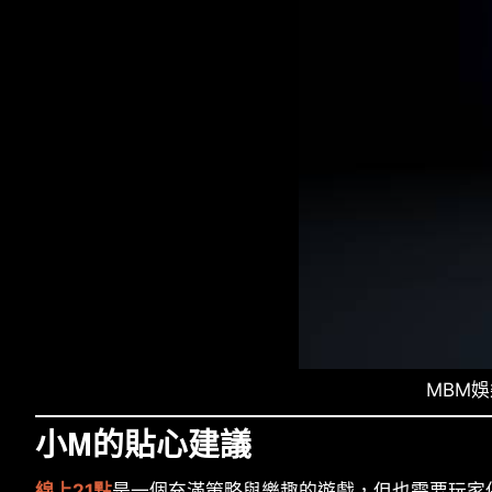
MBM
小M的貼心建議
線上21點
是一個充滿策略與樂趣的遊戲，但也需要玩家