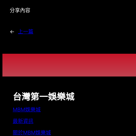
分享內容
←
上一篇
台灣第一娛樂城
MBM娛樂城
最新資訊
關於MBM娛樂城