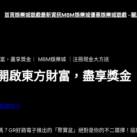
首頁
娛樂城遊戲
最新資訊
MBM娛樂城優惠
娛樂城遊戲
關
富，盡享獎金｜ MBM娛樂城 ｜注冊現金大方送
開啟東方財富，盡享獎金｜
遊戲技巧
嗎？GR好路電子推出的「聚寶盆」絕對是你的不二選擇！這