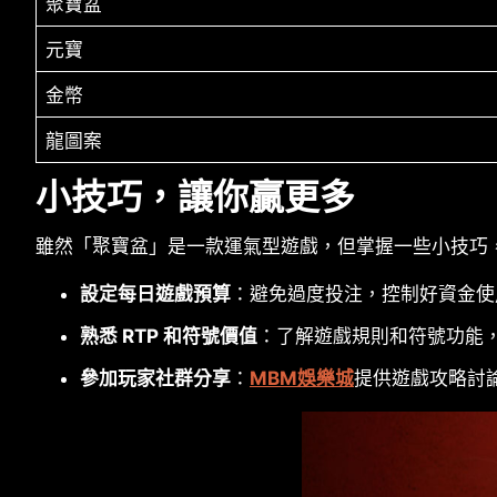
聚寶盆
元寶
金幣
龍圖案
小技巧，讓你贏更多
雖然「聚寶盆」是一款運氣型遊戲，但掌握一些小技巧
設定每日遊戲預算
：避免過度投注，控制好資金使
熟悉 RTP 和符號價值
：了解遊戲規則和符號功能
參加玩家社群分享
：
MBM娛樂城
提供遊戲攻略討