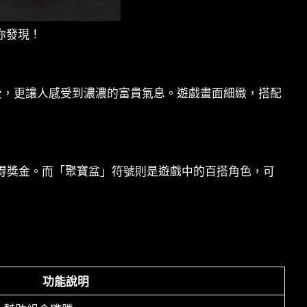
你發現！
受，更讓人感受到濃濃的富貴氣息。遊戲畫面細緻，搭配
贏得獎金。而「聚寶盆」符號則是遊戲中的百搭角色，可
！
功能說明