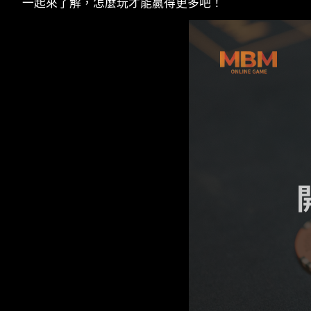
一起來了解，怎麼玩才能贏得更多吧！