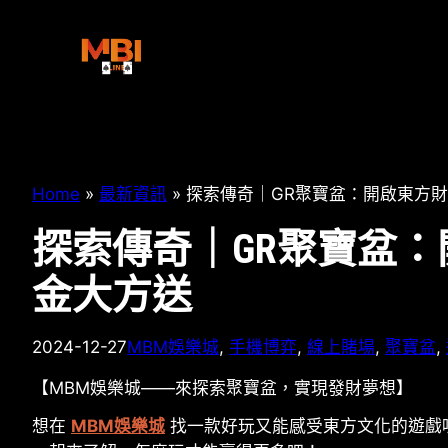
跳
至
主
要
內
容
Home
»
最新資訊
»
探索傳奇｜GR聚寶盆：開啟東方財
探索傳奇｜GR聚寶盆：
金大方送
2024-12-27
MBM娛樂城
, 
手機博弈
, 
線上賭場
, 
聚寶盆
, 
【MBM娛樂城——來探索聚寶盆，實現發財夢想】
想在
MBM娛樂城
找一款好玩又能感受東方文化的遊戲