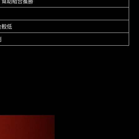
，幫助組合獲勝
金較低
制