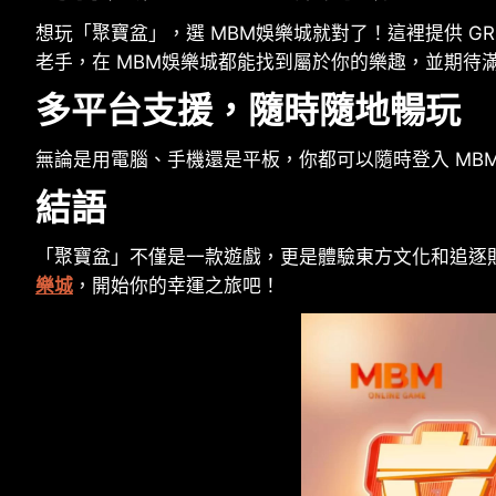
想玩「聚寶盆」，選 MBM娛樂城就對了！這裡提供 G
老手，在 MBM娛樂城都能找到屬於你的樂趣，並期待
多平台支援，隨時隨地暢玩
無論是用電腦、手機還是平板，你都可以隨時登入 M
結語
「聚寶盆」不僅是一款遊戲，更是體驗東方文化和追逐
樂城
，開始你的幸運之旅吧！