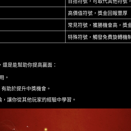
百搭符號，可取代其他符號
高價值符號，獎金回報豐厚
常見符號，獲勝機會高，獎
特殊符號，觸發免費旋轉機
，還是能幫助你提高贏面：
用。
，有助於提升中獎機會。
論，讓你從其他玩家的經驗中學習。