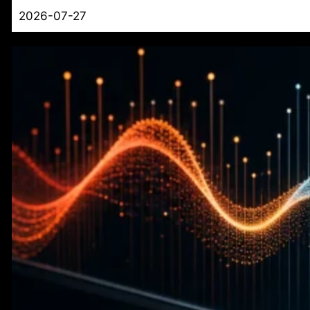
2026-07-27