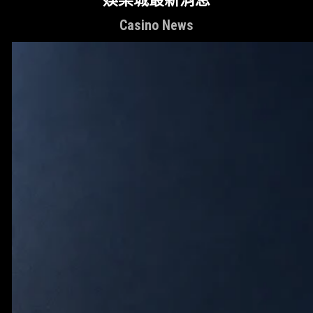
Casino News