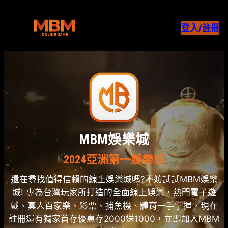
跳
至
登入/註冊
主
要
內
容
MBM娛樂城
2024亞洲第一娛樂城
還在尋找值得信賴的線上娛樂城嗎?不妨試試MBM娛樂
城! 專為台灣玩家所打造的全面線上娛樂，熱門電子遊
戲、真人百家樂、彩票、捕魚機、體育一手掌握，現在
註冊還有獨家首存優惠存2000送1000，立即加入MBM