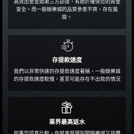
高效出金並過第三方認證，有助於確保您的資金
安全。而一般娛樂城的品質參差不齊，存在風
險。
存提款速度
我們以非常快速的存提款速度著稱，一般娛樂城
的存提款速度較慢，甚至可能存在不出款的情況
業界最高返水
如果您認真比較，你就會發現別間娛樂城又送體