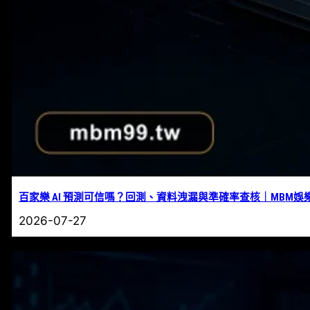
百家樂 AI 預測可信嗎？回測、資料洩漏與準確率查核｜MBM娛
2026-07-27