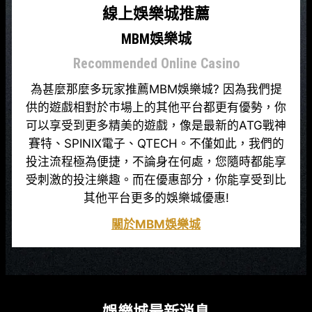
線上娛樂城推薦
MBM娛樂城
Recommended Online Casino
為甚麼那麼多玩家推薦MBM娛樂城? 因為我們提
供的遊戲相對於市場上的其他平台都更有優勢，你
可以享受到更多精美的遊戲，像是最新的ATG戰神
賽特、SPINIX電子、QTECH。不僅如此，我們的
投注流程極為便捷，不論身在何處，您隨時都能享
受刺激的投注樂趣。而在優惠部分，你能享受到比
其他平台更多的娛樂城優惠!
關於MBM娛樂城
娛樂城最新消息