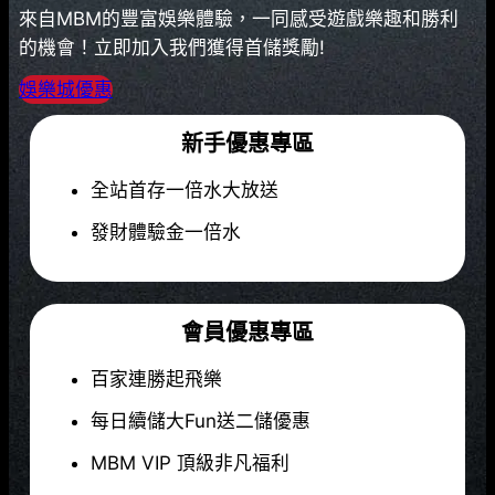
來自MBM的豐富娛樂體驗，一同感受遊戲樂趣和勝利
的機會！立即加入我們獲得首儲獎勵!
娛樂城優惠
新手優惠專區
全站首存一倍水大放送
發財體驗金一倍水
會員優惠專區
百家連勝起飛樂
每日續儲大Fun送二儲優惠
MBM VIP 頂級非凡福利