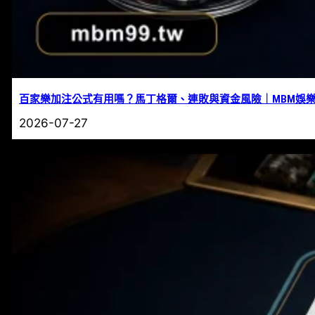
百家樂加注公式有用嗎？馬丁格爾、連敗與資金風險｜MBM娛
2026-07-27