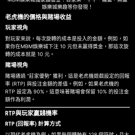
娛樂城樂趣等你發現！
老虎機的價格與賭場收益
玩家視角
對玩家來說，每次旋轉的成本是投入的金額。例如，如
果你在MBM娛樂城下注 10 元但未贏得獎金，那這次旋
轉的成本就是 10 元。
賭場視角
賭場通過 “莊家優勢” 獲利，這是老虎機遊戲設定的回報
率 (RTP) 與投注金額的差值。例如，如果老虎機的
RTP 設定為 90%，這意味著賭場會保留 10% 的投注金
額作為利潤。
RTP與玩家贏錢機率
RTP (回報率) 計算方式
以現代老虎機為例，如果每個轉軸有 128 個符號，且大