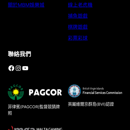
關於MBM娛樂城
線上老虎機
捕魚遊戲
棋牌遊戲
彩票彩球
聯絡我們
Facebook
Instagram
YouTube
英屬維爾京群島(BVI)認證
菲律賓(PAGCOR)監督競猜牌
照