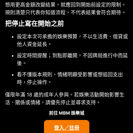
想用更高金額改變結果，就應回到開始前設定的限制。
規則清楚只代表你知道流程，不代表結果會符合期待。
把停止寫在開始之前
設定本次可承擔的娛樂預算，不以生活費、借貸或
他人資金延長。
設定時間提醒；到點即離開，不因牌局進行中而延
後。
看不懂版本規則、情緒明顯受影響或想追回支出
時，停止操作。
僅限年滿 18 歲的成年人參與。若娛樂活動開始影響生
活、關係或情緒，請優先停止並尋求支持。
前往 MBM 娛樂城
登入／註冊