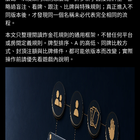
略過盲注、看牌、跟注、比牌與特殊規則；真正進入不
同版本後，才發現同一個名稱未必代表完全相同的流
程。
本文只整理閱讀炸金花規則的通用框架，不替任何平台
或房間定義規則。牌型排序、A 的高低、同牌比較方
式、封頂注額與比牌條件，都可能依版本而改變；實際
操作前請優先看遊戲內說明。